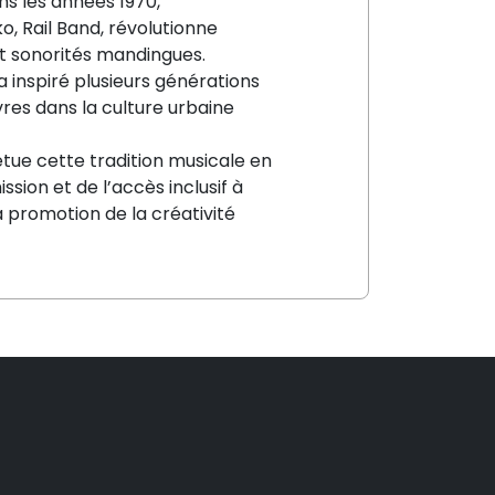
s les années 1970,
o, Rail Band, révolutionne
et sonorités mandingues.
 inspiré plusieurs générations
vres dans la culture urbaine
étue cette tradition musicale en
sion et de l’accès inclusif à
la promotion de la créativité