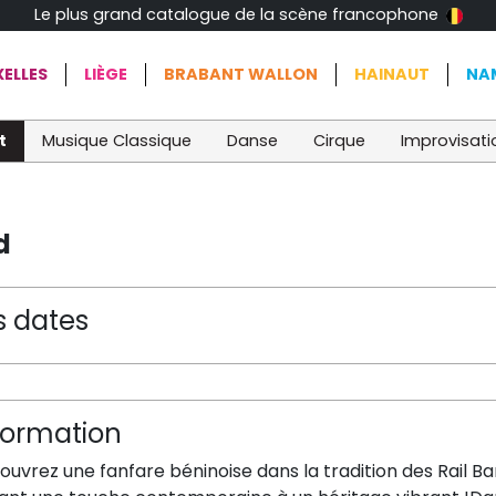
Le plus grand catalogue de la scène francophone
ELLES
LIÈGE
BRABANT WALLON
HAINAUT
NA
t
Musique Classique
Danse
Cirque
Improvisati
d
s dates
formation
uvrez une fanfare béninoise dans la tradition des Rail Ba