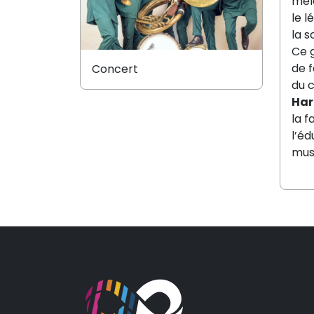
mêl
le l
la 
Ce 
de f
Concert
du c
Har
la f
l’éd
musi