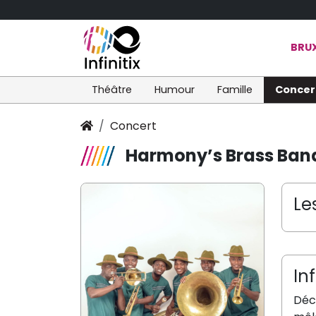
BRUX
Théâtre
Humour
Famille
Concer
Concert
Harmony’s Brass Ban
Le
In
Déco