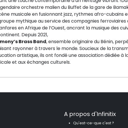
ant une touche contemporaine à un héritage vibrant !Dan
égendaire orchestre malien du Buffet de la gare de Bamak
scène musicale en fusionnant jazz, rythmes afro-cubains 
groupe mythique au service des compagnies ferroviaires a
anfares en Afrique de l’Ouest, ancrant la musique des cui
ontinent. Depuis 2021,
mony’s Brass Band
, ensemble originaire du Bénin, perp
aisant rayonner à travers le monde. Soucieux de la transmis
ucation artistique, ils ont fondé une association dédiée à 
cale et aux échanges culturels.
A propos d'Infinitix
Qu'est-ce-que c'est ?