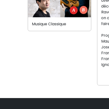
avec
déco
Rav
on a
fai
Musique Classique
Pro
Maur
Jose
Fran
Fran
Igna