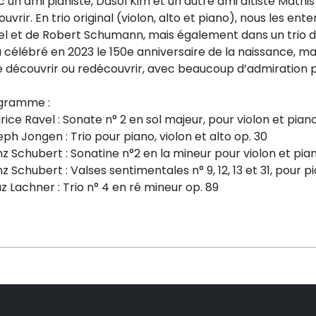
 un ami pianiste, Dasol Kim et un autre ami altiste Mathis 
uvrir. En trio original (violon, alto et piano), nous les 
el et de Robert Schumann, mais également dans un trio 
 célébré en 2023 le 150e anniversaire de la naissance, mai
re découvrir ou redécouvrir, avec beaucoup d’admiration 
gramme :
ice Ravel : Sonate n° 2 en sol majeur, pour violon et pian
ph Jongen : Trio pour piano, violon et alto op. 30
z Schubert : Sonatine n°2 en la mineur pour violon et pian
z Schubert : Valses sentimentales n° 9, 12, 13 et 31, pour p
z Lachner : Trio n° 4 en ré mineur op. 89