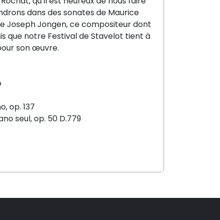
Rochat, qu’il est heureux de nous faire
entendrons dans des sonates de Maurice
de Joseph Jongen, ce compositeur dont
s que notre Festival de Stavelot tient à
pour son œuvre.
o
o, op. 137
iano seul, op. 50 D.779