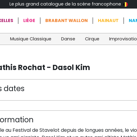
Le plus grand catalogue de la scène francophone
ELLES
LIÈGE
BRABANT WALLON
HAINAUT
NA
t
Musique Classique
Danse
Cirque
Improvisati
this Rochat - Dasol Kim
s dates
formation
le au Festival de Stavelot depuis de longues années, le v