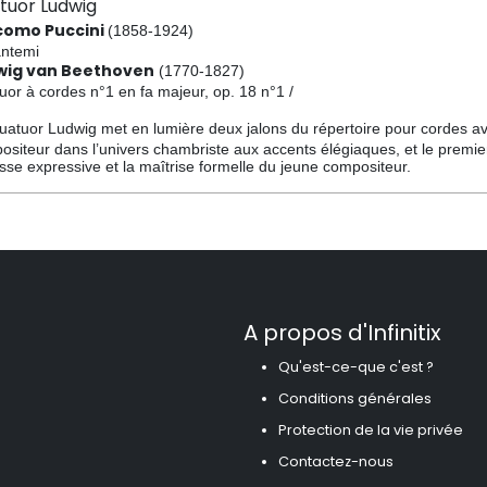
tuor Ludwig
como Puccini
(1858-1924)
antemi
wig van Beethoven
(1770-1827)
uor à cordes n°1 en fa majeur, op. 18 n°1 /
uatuor Ludwig met en lumière deux jalons du répertoire pour cordes a
ositeur dans l’univers chambriste aux accents élégiaques, et le premie
sse expressive et la maîtrise formelle du jeune compositeur.
A propos d'Infinitix
Qu'est-ce-que c'est ?
Conditions générales
Protection de la vie privée
Contactez-nous