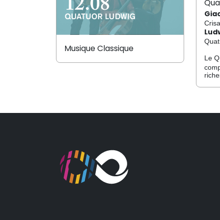
Qua
Gia
Cris
Lud
Quat
Musique Classique
Le Q
comp
riche