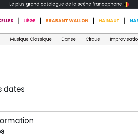
Le plus grand catalogue de la scène francophone
ELLES
LIÈGE
BRABANT WALLON
HAINAUT
NA
t
Musique Classique
Danse
Cirque
Improvisati
s dates
formation
08