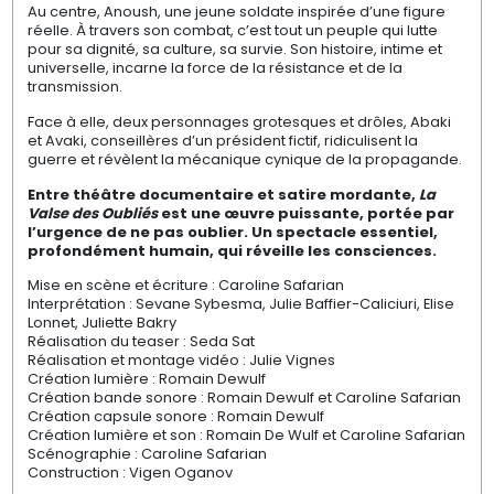
Au centre, Anoush, une jeune soldate inspirée d’une figure
réelle. À travers son combat, c’est tout un peuple qui lutte
pour sa dignité, sa culture, sa survie. Son histoire, intime et
universelle, incarne la force de la résistance et de la
transmission.
Face à elle, deux personnages grotesques et drôles, Abaki
et Avaki, conseillères d’un président fictif, ridiculisent la
guerre et révèlent la mécanique cynique de la propagande.
Entre théâtre documentaire et satire mordante,
La
Valse des Oubliés
est une œuvre puissante, portée par
l’urgence de ne pas oublier. Un spectacle essentiel,
profondément humain, qui réveille les consciences.
Mise en scène et écriture
: Caroline Safarian
Interprétation
: Sevane Sybesma, Julie Baffier-Caliciuri, Elise
Lonnet, Juliette Bakry
Réalisation du teaser
: Seda Sat
Réalisation et montage vidéo
: Julie Vignes
Création lumière
: Romain Dewulf
Création bande sonore
: Romain Dewulf et Caroline Safarian
Création capsule sonore
: Romain Dewulf
Création lumière et son
: Romain De Wulf et Caroline Safarian
Scénographie
: Caroline Safarian
Construction
: Vigen Oganov