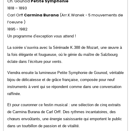
Ch. Gounod
Petite Symphonie
1818 – 1893
Carl Orff
Carmina Burana
(Arr.K.Wanek - 5 mouvements de
l’oeuvre )
1895 - 1982
Un programme d’exception vous attend !
La soirée s’ouvrira avec la
Sérénade K.388 de Mozart
, une œuvre à
la fois élégante et fougueuse, où le génie du maître de Salzbourg
éclate dans l’écriture pour vents.
Viendra ensuite la lumineuse
Petite Symphonie de Gounod
, véritable
bijou de délicatesse et de grâce française, composée pour neuf
instruments à vent qui se répondent comme dans une conversation
raffinée.
Et pour couronner ce festin musical : une sélection de
cinq extraits
de Carmina Burana
de Carl Orff. Des rythmes incantatoires, des
chœurs envoûtants, une énergie saisissante qui emportent le public
dans un tourbillon de passion et de vitalité.