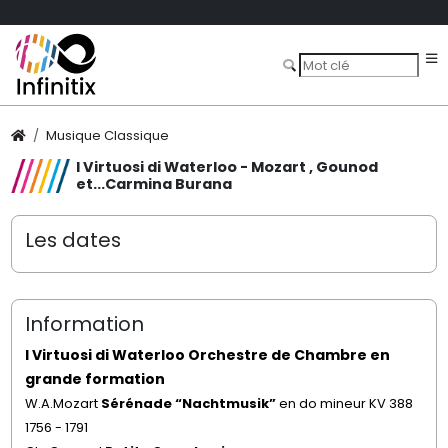
Musique Classique
I Virtuosi di Waterloo - Mozart , Gounod
et...Carmina Burana
Les dates
Information
I Virtuosi di Waterloo Orchestre de Chambre en
grande formation
W.A.Mozart
Sérénade “Nachtmusik”
en do mineur KV 388
1756 - 1791