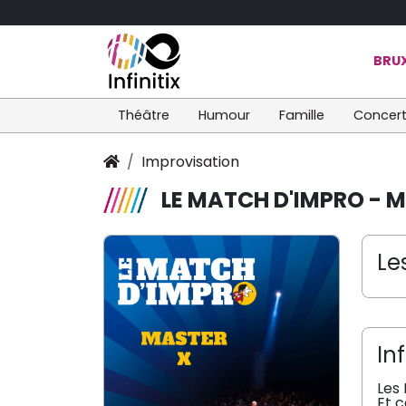
BRUX
Théâtre
Humour
Famille
Concer
Improvisation
LE MATCH D'IMPRO - M
Le
In
Les 
Et c