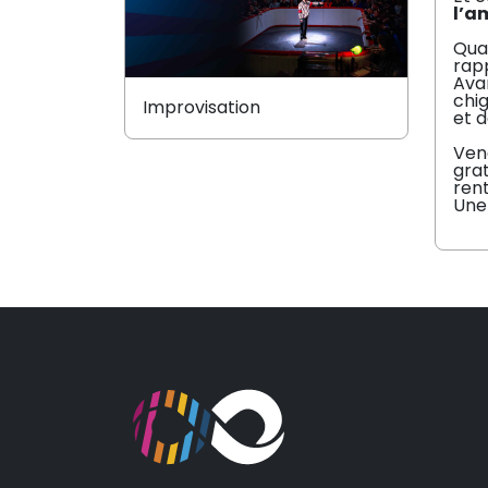
l’a
Qua
rap
Avan
chi
Improvisation
et d
Vene
grat
rent
Une 