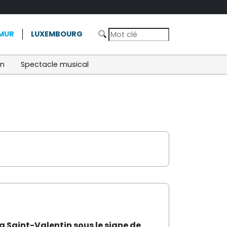
MUR
LUXEMBOURG
on
Spectacle musical
la Saint-Valentin
sous le signe de