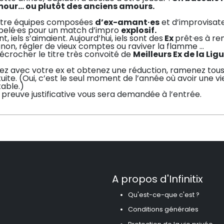
mour… ou plutôt des anciens amours
.
tre équipes composées
d’ex-amant·es
et d’improvisat
pelé·es pour un match d’impro
explosif
.
t, iels s’aimaient.
Aujourd’hui, iels sont des
Ex
prêt·es à re
gnon, régler de vieux comptes ou raviver la flamme …
écrocher le titre très convoité de
Meilleurs Ex de la Lig
z avec votre ex et obtenez une réduction, ramenez tous vo
uite. (Oui, c’est le seul moment de l’année où avoir une 
able.)
preuve justificative vous sera demandée à l’entrée.
A propos d'Infinitix
Qu'est-ce-que c'est ?
Conditions générales