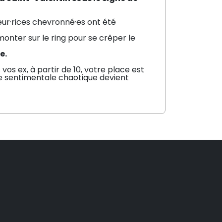
eur·rices chevronné·es ont été
monter sur le ring pour se crêper le
ue
.
s ex, à partir de 10, votre place est
vie sentimentale chaotique devient