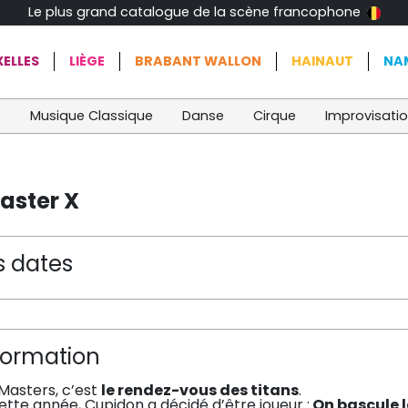
Le plus grand catalogue de la scène francophone
ELLES
LIÈGE
BRABANT WALLON
HAINAUT
NA
t
Musique Classique
Danse
Cirque
Improvisati
aster X
s dates
formation
Masters, c’est
le rendez-vous des titans
.
ette année, Cupidon a décidé d’être joueur :
On bascule 