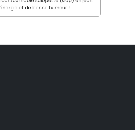
incontournable salopette (slop) en jean
 d'énergie et de bonne humeur !