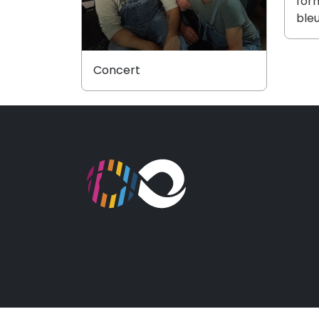
for
bleu
Concert