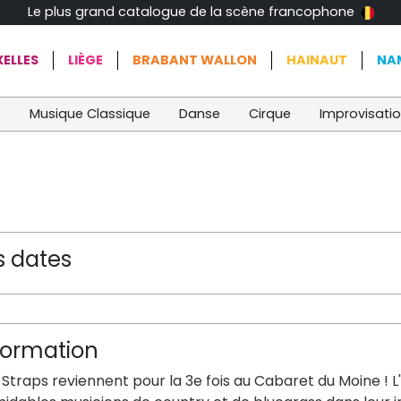
Le plus grand catalogue de la scène francophone
ELLES
LIÈGE
BRABANT WALLON
HAINAUT
NA
t
Musique Classique
Danse
Cirque
Improvisati
s dates
formation
Straps reviennent pour la 3e fois au Cabaret du Moine ! 