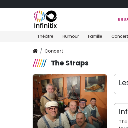
BRUX
Théâtre
Humour
Famille
Concer
Concert
The Straps
Le
In
The 