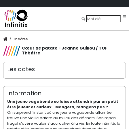
Théâtre
Cœur de patate - Jeanne Guillou / TOF
Théâtre
Les dates
Information
Une jeune vagabonde
se laisse attendrir par
un petit
être joueur
et curieux… Mangera,
mangera pas ?
On surprend l’instant où une jeune vagabonde affamée
trouve une vieille patate au milieu des déchets. Son repas
frugal s’avère vouloir s’accrocher à la vie. En toute intimité, la
patate et la vagabonde se rencontrent dans un doux