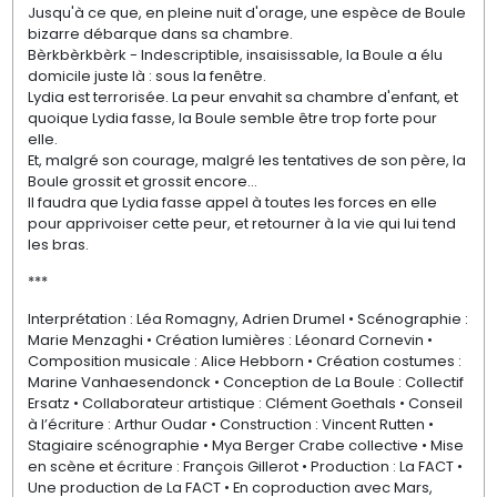
Jusqu'à ce que, en pleine nuit d'orage, une espèce de Boule
bizarre débarque dans sa chambre.
Bèrkbèrkbèrk - Indescriptible, insaisissable, la Boule a élu
domicile juste là : sous la fenêtre.
Lydia est terrorisée. La peur envahit sa chambre d'enfant, et
quoique Lydia fasse, la Boule semble être trop forte pour
elle.
Et, malgré son courage, malgré les tentatives de son père, la
Boule grossit et grossit encore…
Il faudra que Lydia fasse appel à toutes les forces en elle
pour apprivoiser cette peur, et retourner à la vie qui lui tend
les bras.
***
Interprétation : Léa Romagny, Adrien Drumel • Scénographie :
Marie Menzaghi • Création lumières : Léonard Cornevin •
Composition musicale : Alice Hebborn • Création costumes :
Marine Vanhaesendonck • Conception de La Boule : Collectif
Ersatz • Collaborateur artistique : Clément Goethals • Conseil
à l’écriture : Arthur Oudar • Construction : Vincent Rutten •
Stagiaire scénographie • Mya Berger Crabe collective • Mise
en scène et écriture : François Gillerot • Production : La FACT •
Une production de La FACT • En coproduction avec Mars,