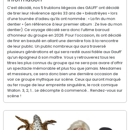
C’est décidé, nos 5 trublions liégeois des GAUFF’ ont décidé
de tirer leur révérence après 33 ans de « bièsstrèyes » lors
d’une tournée d’adieu qu’ils ont nommée : « La fin du mon
dentier » (en référence à leur premier album : Ze live du mon
dentier). Ce voyage décalé sera donc l’ultime baroud
d’honneur du groupe en 2026. Pour l’occasion, ils ont décidé
de finir en beauté en allant une dernière fois à la rencontre
de leur public. Un public nombreux qui aura traversé
plusieurs générations et qui sera resté aussi fidèle aux Gauff’
qu’un épagneul à son maître. Vous y retrouverez tous les
titres les plus connus du groupe qui ne sera pas avare d’offrir
un spectacle mémorable et plus fou que jamais. Mesdames
et messieurs, ce sera donc bien une dernière occasion de
voir ce groupe mythique sur scène. Ceux qui auront marqué
au fer rouge de leur empreinte singulière, le rock comique
Wallon. 3, 2, 1… Le décompte à commencé… Rendez-vous sur
scène !