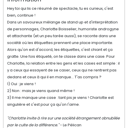
Hey toi qui lis ce résumé de spectacle, tu es curieux, c'est
bien, continue !
Dans un savoureux mélange de stand up et d'interprétation
de personnages, Charlotte Boisselier, humoriste androgyne
et attachante (et un peu tarée aussi), se raconte dans une
société où les étiquettes prennent une place importante.
Alors qu'on est d'accord, les étiquettes, c'est chiant et ça
gratte. Une fois étiqueté, on te classe dans une case. Pour
Charlotte, la relation entre les gens et les cases est simple : il
y a ceux qui essayent de se caser, ceux qui ne rentrent pas
dedans et ceux à qui il en manque... T'as compris ?
1) Oui : je viens !
2) Non : mais je viens quand même !
3) Il me manque une case : tant pis je viens ! Charlotte est
singulière et c'est pour ça qu'on l'aime.
"Charlotte invite à rire sur une société étrangement obnubilée
par le culte de la différence."
- Le Pélican