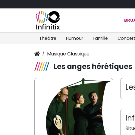
BRUX
Théâtre
Humour
Famille
Concer
Musique Classique
Les anges hérétiques
Le
In
Rit