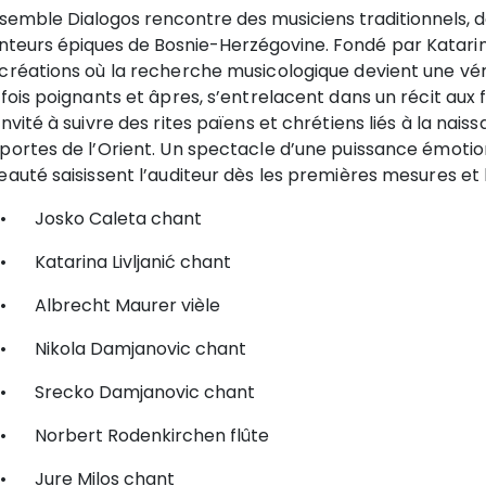
semble Dialogos rencontre des musiciens traditionnels, do
nteurs épiques de Bosnie-Herzégovine.
Fondé par Katarin
 créations où la recherche musicologique devient une vé
 fois poignants et âpres, s’entrelacent dans un récit aux 
invité à suivre des rites païens et chrétiens liés à la nai
portes de l’Orient.
Un spectacle d’une puissance émotionne
eauté saisissent l’auditeur dès les premières mesures et
•
Josko Caleta chant
•
Katarina Livljanić chant
•
Albrecht Maurer vièle
•
Nikola Damjanovic chant
•
Srecko Damjanovic chant
•
Norbert Rodenkirchen flûte
•
Jure Milos chant