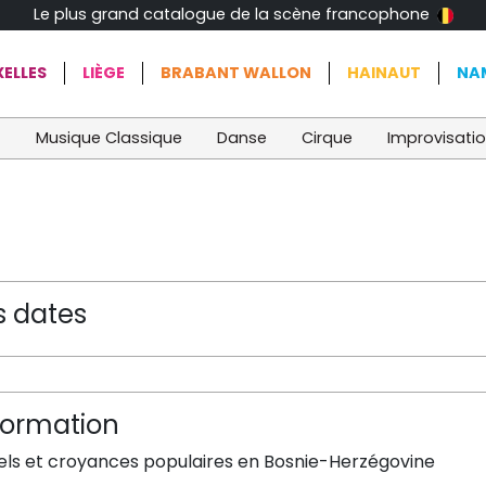
Le plus grand catalogue de la scène francophone
ELLES
LIÈGE
BRABANT WALLON
HAINAUT
NA
t
Musique Classique
Danse
Cirque
Improvisati
s dates
formation
uels et croyances populaires en Bosnie-Herzégovine