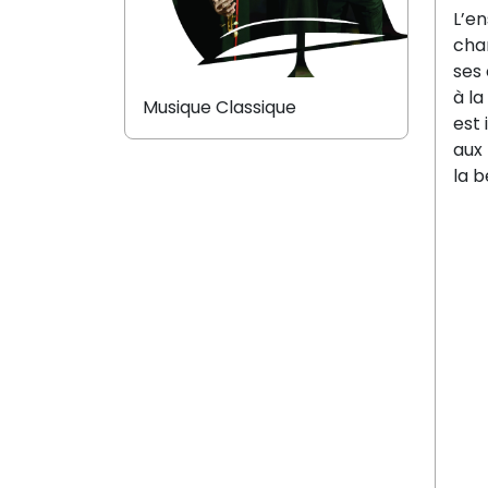
L’en
cha
ses
à la
Musique Classique
est 
aux 
la b