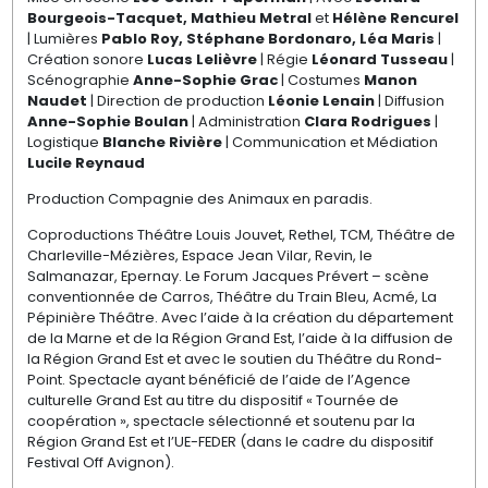
Bourgeois-Tacquet, Mathieu Metral
et
Hélène Rencurel
| Lumières
Pablo Roy, Stéphane Bordonaro, Léa Maris
|
Création sonore
Lucas Lelièvre
| Régie
Léonard Tusseau
|
Scénographie
Anne-Sophie Grac
| Costumes
Manon
Naudet
| Direction de production
Léonie Lenain
| Diffusion
Anne-Sophie Boulan
| Administration
Clara Rodrigues
|
Logistique
Blanche Rivière
| Communication et Médiation
Lucile Reynaud
Production Compagnie des Animaux en paradis.
Coproductions Théâtre Louis Jouvet, Rethel, TCM, Théâtre de
Charleville-Mézières, Espace Jean Vilar, Revin, le
Salmanazar, Epernay. Le Forum Jacques Prévert – scène
conventionnée de Carros, Théâtre du Train Bleu, Acmé, La
Pépinière Théâtre. Avec l’aide à la création du département
de la Marne et de la Région Grand Est, l’aide à la diffusion de
la Région Grand Est et avec le soutien du Théâtre du Rond-
Point. Spectacle ayant bénéficié de l’aide de l’Agence
culturelle Grand Est au titre du dispositif « Tournée de
coopération », spectacle sélectionné et soutenu par la
Région Grand Est et l’UE-FEDER (dans le cadre du dispositif
Festival Off Avignon).