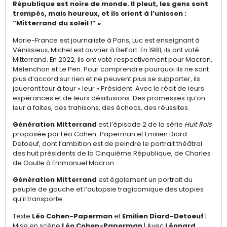
République est noire de monde. Il pleut, les gens sont
trempés, mais heureux, et ils crient à l’unisson :
“Mitterrand du soleil !” »
Marie-France est journaliste à Paris, Luc est enseignant à
Vénissieux, Michel est ouvrier à Belfort. En 1981, ils ont voté
Mitterrand. En 2022, ils ont voté respectivement pour Macron,
Mélenchon et Le Pen. Pour comprendre pourquoi ils ne sont
plus d’accord sur rien et ne peuvent plus se supporter, ils
joueront tour à tour « leur » Président. Avec le récit de leurs
espérances et de leurs désillusions. Des promesses qu’on
leur a faites, des trahisons, des échecs, des réussites.
Génération Mitterrand
est l’épisode 2 de la série
Huit Rois
proposée par Léo Cohen-Paperman et Emilien Diard-
Detoeuf, dont l’ambition est de peindre le portrait théâtral
des huit présidents de la Cinquième République, de Charles
de Gaulle à Emmanuel Macron.
Génération Mitterrand
est également un portrait du
peuple de gauche et l’autopsie tragicomique des utopies
qu’il transporte.
Texte
Léo Cohen-Paperman
et
Emilien Diard-Detoeuf
|
Mise en scène
Léo Cohen-Paperman
| Avec
Léonard