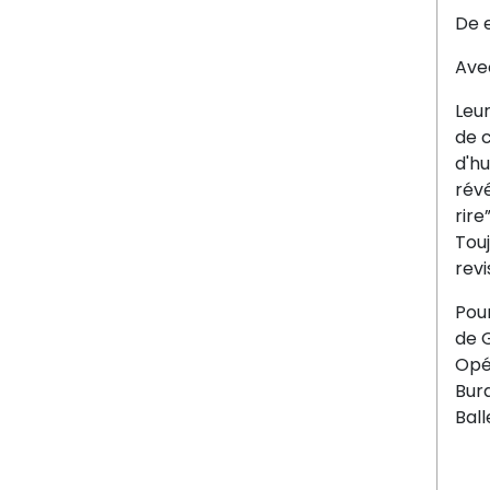
De 
Ave
Leur
de c
d'hu
rév
rire”
Touj
revi
Pour
de 
Opé
Bura
Ball