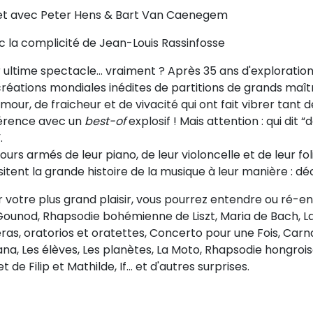
et avec Peter Hens & Bart Van Caenegem
c la complicité de Jean-Louis Rassinfosse
 ultime spectacle… vraiment ? Après 35 ans d'exploration
réations mondiales inédites de partitions de grands maîtr
mour, de fraicheur et de vivacité qui ont fait vibrer tant d
érence avec un
best-of
explosif ! Mais attention : qui dit 
.
ours armés de leur piano, de leur violoncelle et de leur fo
sitent la grande histoire de la musique à leur manière : déca
 votre plus grand plaisir, vous pourrez entendre ou ré-e
Gounod, Rhapsodie bohémienne de Liszt, Maria de Bach, 
ras, oratorios et oratettes, Concerto pour une Fois, Car
na, Les élèves, Les planètes, La Moto, Rhapsodie hongroise
et de Filip et Mathilde, If... et d'autres surprises.