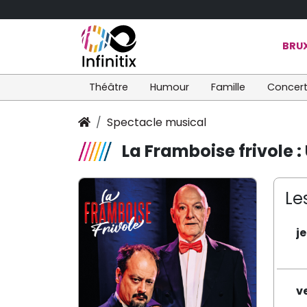
BRUX
Théâtre
Humour
Famille
Concer
Spectacle musical
La Framboise frivole 
Le
j
v