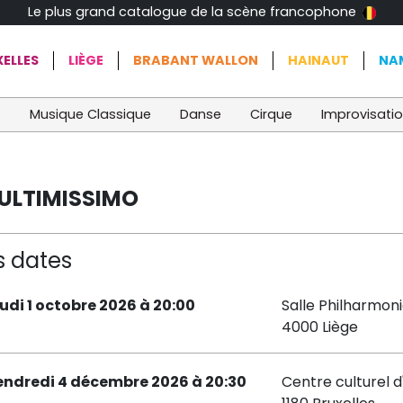
Le plus grand catalogue de la scène francophone
ELLES
LIÈGE
BRABANT WALLON
HAINAUT
NA
t
Musique Classique
Danse
Cirque
Improvisati
: ULTIMISSIMO
s dates
eudi 1 octobre 2026 à 20:00
Salle Philharmon
4000 Liège
endredi 4 décembre 2026 à 20:30
Centre culturel d