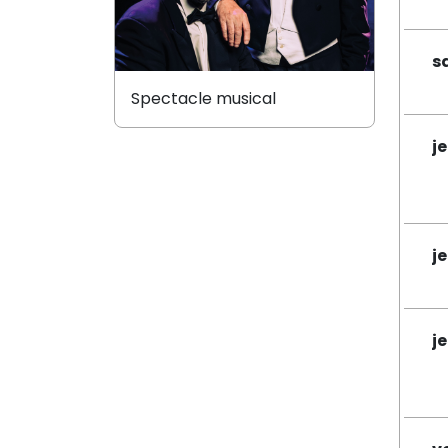
s
Spectacle musical
j
j
j