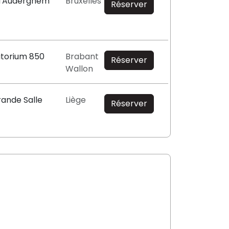
 d'Auderghem
Bruxelles
Réserver
itorium 850
Brabant
Réserver
Wallon
rande Salle
Liège
Réserver