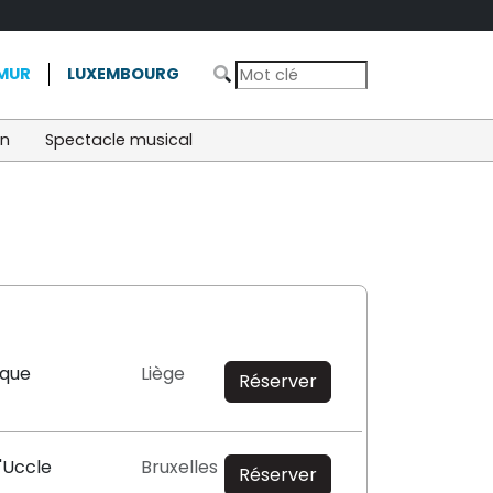
MUR
LUXEMBOURG
on
Spectacle musical
ique
Liège
Réserver
'Uccle
Bruxelles
Réserver