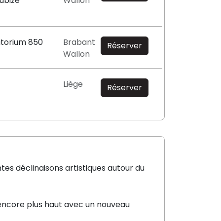
ubize
Wallon
itorium 850
Brabant
Réserver
Wallon
Liège
Réserver
tes déclinaisons artistiques autour du
 encore plus haut avec un nouveau