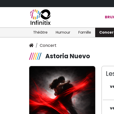
BRUX
Théâtre
Humour
Famille
Concer
Concert
Astoria Nuevo
Le
v
v