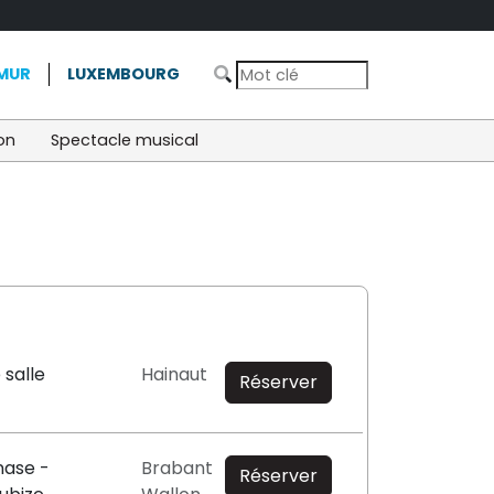
MUR
LUXEMBOURG
on
Spectacle musical
 salle
Hainaut
Réserver
ase -
Brabant
Réserver