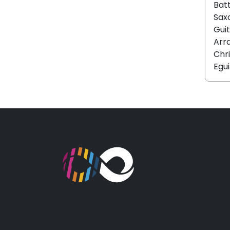
Bat
Sax
Guit
Arr
Chr
Egu