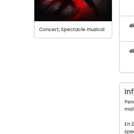
d
Concert, Spectacle musical
d
In
Pend
maît
En 2
spe