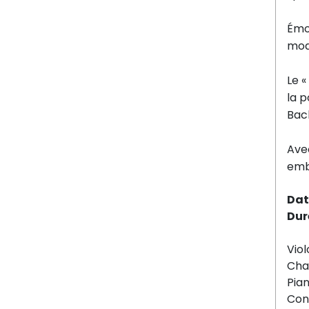
Émot
mode
Le «
la p
Bach
Avec
emb
Dat
Dur
Viol
Cha
Pian
Con