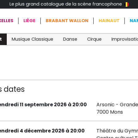
Le plus grand catalogue de la scène francophone
ELLES
LIÈGE
BRABANT WALLON
HAINAUT
NA
t
Musique Classique
Danse
Cirque
Improvisati
s dates
endredi 11 septembre 2026 à 20:00
Arsonic - Grande
7000 Mons
endredi 4 décembre 2026 à 20:00
Théâtre du Gymn