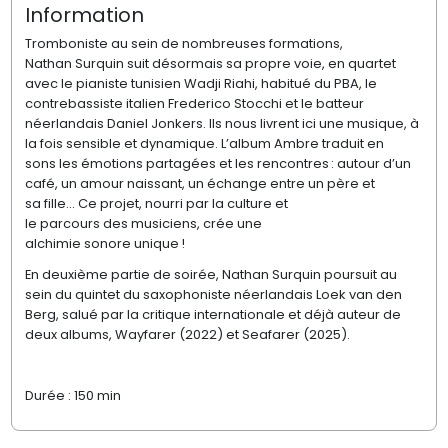
Information
Tromboniste
au sein
de nombreuses formations
,
Nathan
S
urquin
suit désormais sa propre voie
,
en quartet
avec le pianiste tunisien
Wadji
Riahi
, habitué du PBA
, le
contrebassiste italien
Frederico
Stocchi
et le batteur
néerlandais Daniel
Jonkers
.
Il
s
nous livre
nt
ici
une musique, à
la fois sensible et dynamique.
L’album
Ambre
traduit en
sons
les émotions
partagées
et
les rencontres
:
autour d’un
café, un amour naissant,
un échange entre un père et
sa
fille…
Ce projet
,
nourri
par
l
a culture et
le
parcours
des
musiciens,
cré
e
une
alchimie
sonore
unique !
E
n deuxième partie de soirée
,
Nathan
Surquin
poursuit
au
sein du quintet du saxophoniste néerlandais
Loek
van den
Berg
,
salué
par la critique
international
e
et
déjà auteur de
deux albums,
Wayfarer
(
2022) et
Seafarer
(2025).
Durée : 150 min