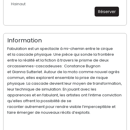
Hainaut
Réserver
Information
Fabulation
est
un spectacle
à mi-chemin
entre
le
cirque
et
la
cascade physique. Une pièce qui
sonde
la frontière
entre
la
réalité et
la
fiction à travers le prisme de deux
circassiennes-cascadeuses
: Constance Bugnon
et
Gianna
Sutterlet
.
Autour de la moto comme nouvel agrès
commun, elles explorent ensemble la prise de risque
physique. La cascade devient leur moyen de transformation,
leur technique de simulation.
En jouant
avec les
apparences
et en fabulant
,
les artistes
ont l’intime conviction
qu’e
lles offrent la possibilité de se
raconter
autrement
pour
rendre visible l’imperceptible
et
faire émerger de nouveaux récits d’exploits
.