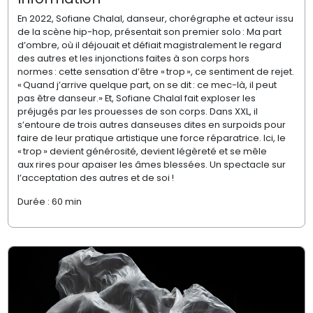
En 2022, Sofiane
Chalal
, danseur, chorégraphe et acteur issu
de la scène hip-hop, présentait son premier solo :
Ma part
d’ombre
, où il déjouait et défiait magistralement le regard
des autres et les injonctions faites à son corps hors
norme
s :
cette sensation d’être « trop », ce sentiment de rejet.
« Quand j’arrive quelque part, on se dit : ce mec-là,
il peut
pas
être danseur
.»
Et
,
Sofiane
Chalal
fai
t
exploser les
préjugés par les prouesses de son corps. Dans
XXL
, il
s’entoure d
e
trois
autres
dans
euse
s dit
e
s en surpoids pour
faire de leur pratique artistique une force réparatrice. Ici, le
« trop » devient générosité, devient légèreté et se mêle
au
x
rire
s
pour apaiser les âmes blessées.
Un spectacle
sur
l’acceptation des autres
et de soi
!
Durée : 60 min