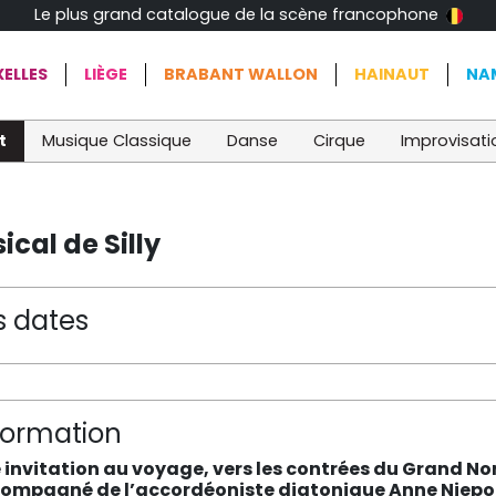
Le plus grand catalogue de la scène francophone
ELLES
LIÈGE
BRABANT WALLON
HAINAUT
NA
t
Musique Classique
Danse
Cirque
Improvisati
cal de Silly
s dates
formation
 invitation au voyage, vers les contrées du Grand N
ompagné de l’accordéoniste diatonique Anne Niepol