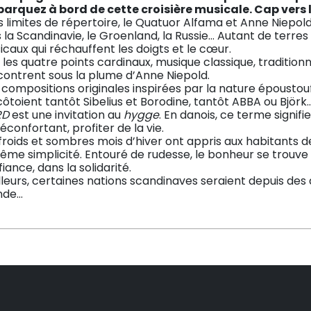
arquez à bord de cette croisière musicale. Cap vers 
 limites de répertoire, le Quatuor Alfama et Anne Niepold
 la Scandinavie, le Groenland, la Russie… Autant de terre
caux qui réchauffent les doigts et le cœur.
 les quatre points cardinaux, musique classique, traditio
contrent sous la plume d’Anne Niepold.
 compositions originales inspirées par la nature épousto
côtoient tantôt Sibelius et Borodine, tantôt ABBA ou Björk
RD
est une invitation au
hygge
. En danois, ce terme signifi
réconfortant, profiter de la vie.
froids et sombres mois d’hiver ont appris aux habitants d
ême simplicité. Entouré de rudesse, le bonheur se trouve d
iance, dans la solidarité.
lleurs, certaines nations scandinaves seraient depuis des
nde…