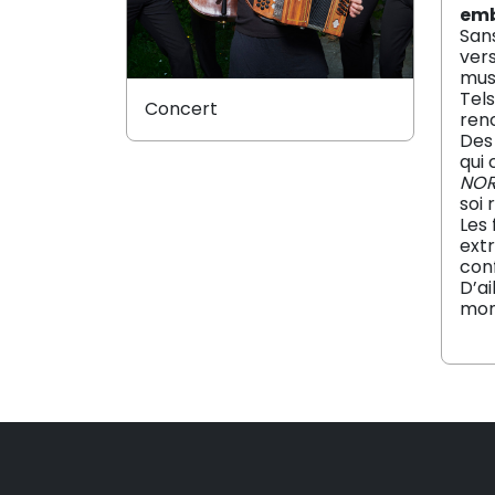
emb
Sans
vers
musi
Tels
Concert
ren
Des
qui 
NO
soi 
Les 
extr
conf
D’ai
mo