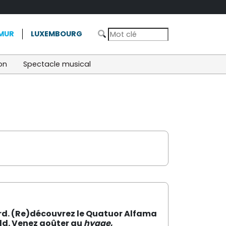
MUR
LUXEMBOURG
on
Spectacle musical
ord. (Re)découvrez le Quatuor Alfama
d. Venez goûter au
hygge
,