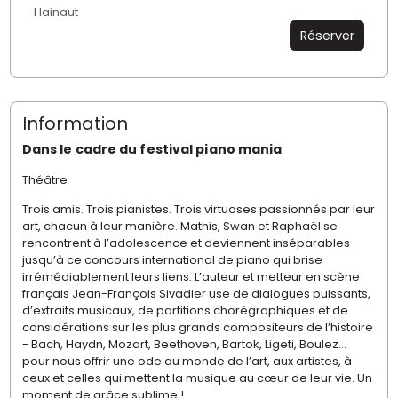
Hainaut
Réserver
Information
Dans le cadre du festival piano mania
Théâtre
Trois amis. Trois pianistes. Trois virtuoses passionnés par leur
art
,
chacun à leur manière.
Mathis, Swan et
R
apha
ë
l
se
rencont
rent
à l’adolescence
et
deviennent
inséparables
j
usqu’à ce concours international de piano
qui
brise
irrémédiablement
leurs liens.
L’auteur et metteur en scène
français
Jean-François Sivadier use de dialogues puissants,
d’extraits musicaux
, de partitions chorégraphiques et
de
considérations sur les plus grands compositeurs de l’histoire
-
Bach,
H
aydn,
Mozart,
Beethoven, Bartok,
Ligeti,
Boulez…
pour nous offrir
une
ode
au monde de l’art
,
aux artistes
, à
ceux
et celles
qui mettent la musique au cœur de leur vie
.
U
n
moment de grâce
sublime
!