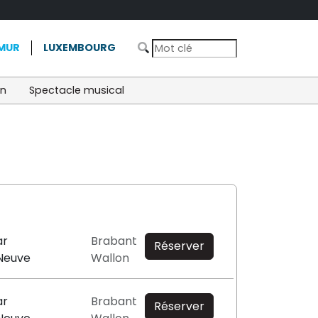
MUR
LUXEMBOURG
on
Spectacle musical
ar
Brabant
Réserver
-Neuve
Wallon
ar
Brabant
Réserver