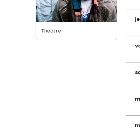
j
Théâtre
v
s
m
m