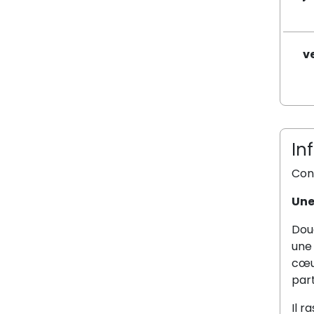
v
In
Cons
Une
Dou
une 
cœur
part
Il r