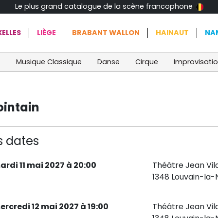
Le plus grand catalogue de la scène francophone
ELLES
LIÈGE
BRABANT WALLON
HAINAUT
NA
t
Musique Classique
Danse
Cirque
Improvisati
ointain
s dates
ardi 11 mai 2027 à 20:00
Théâtre Jean Vil
1348 Louvain-la
ercredi 12 mai 2027 à 19:00
Théâtre Jean Vil