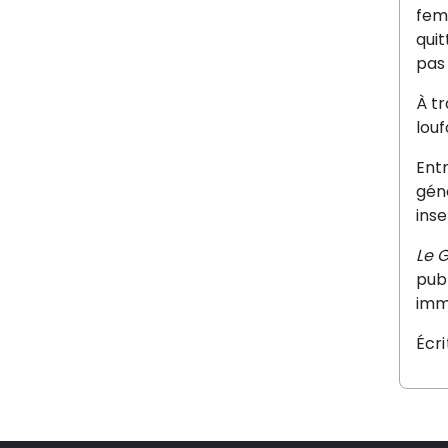
femm
quit
pas 
À t
louf
Entr
géné
inse
Le G
publ
imm
Écr