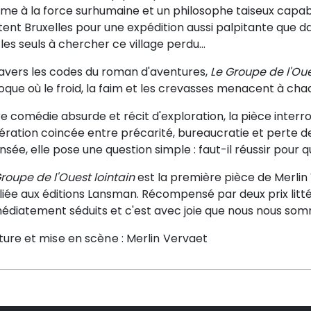
e à la force surhumaine et un philosophe taiseux capable
tent Bruxelles pour une expédition aussi palpitante que d
les seuls à chercher ce village perdu...
ravers les codes du roman d'aventures,
Le Groupe de l'Oue
oque où le froid, la faim et les crevasses menacent à cha
e comédie absurde et récit d'exploration, la pièce interr
ration coincée entre précarité, bureaucratie et perte de
nsée, elle pose une question simple : faut-il réussir pour 
roupe de l'Ouest lointain
est la première pièce de Merlin 
iée aux éditions Lansman. Récompensé par deux prix littér
édiatement séduits et c'est avec joie que nous nous som
iture et mise en scène : Merlin Vervaet