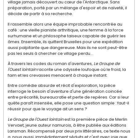
village jamais découvert au cœur de l'Antarctique. Sans
préparation, porté par un mélange d'espoir et de naïveté, il
décide de partir à sa recherche.
Il rassemble alors une équipe improbable rencontrée au
café : une vieille pianiste arthritique, une femme à la force
surhumaine et un philosophe taiseux capable de guérir les
âmes. Ensemble, ils quittent Bruxelles pour une expédition
aussi palpitante que dangereuse. Mais ils ne sont peut-être
pas les seuls à chercher ce village perdu...
À travers les codes du roman d'aventures,
Le Groupe de
l'Ouest lointain
raconte une odyssée loufoque où le froid, la
faim et les crevasses menacent à chaque instant.
Entre comédie absurde et récit d'exploration, la pièce
interroge le besoin d'aventure d'une génération coincée
entre précarité, bureaucratie et perte de repères. Car si leur
quête paraît insensée, elle pose une question simple : faut-il
réussir pour que le voyage ait un sens ?
Le Groupe de l'Ouest lointain
est la première pièce de Merlin
Vervaet, jeune auteur namurois, à être publiée aux éditions
Lansman. Récompensé par deux prix littéraires, ce texte nous
a, nous aussi, immédiatement séduits et c'est avec joie que