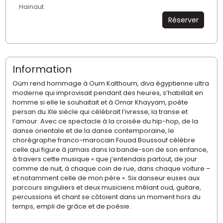
Hainaut
Réserver
Information
Oüm rend hommage à Oum Kalthoum, diva égyptienne ultra
moderne qui improvisait pendant des heures, s’habillait en
homme si elle le souhaitait et à Omar Khayyam, poète
persan du XIe siècle qui célébrait l’ivresse, la transe et
l’amour. Avec ce spectacle à la croisée du hip-hop, de la
danse orientale et de la danse contemporaine, le
chorégraphe franco-marocain Fouad Boussouf célèbre
celle qui figure à jamais dans la bande-son de son enfance,
à travers cette musique « que j’entendais partout, de jour
comme de nuit, à chaque coin de rue, dans chaque voiture –
et notamment celle de mon père ». Six danseur·euses aux
parcours singuliers et deux musiciens mêlant oud, guitare,
percussions et chant se côtoient dans un moment hors du
temps, empli de grâce et de poésie.