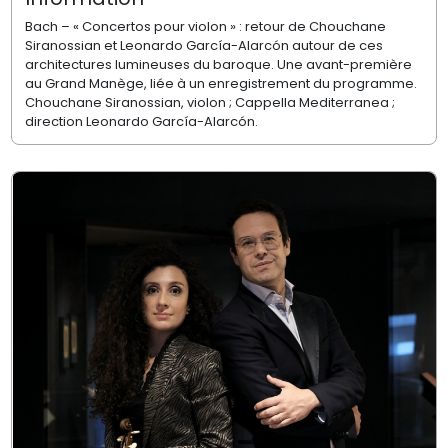
Bach – « Concertos pour violon » : retour de Chouchane
Siranossian et Leonardo García-Alarcón autour de ces
architectures lumineuses du baroque. Une avant-première
au Grand Manège, liée à un enregistrement du programme.
Chouchane Siranossian, violon ; Cappella Mediterranea ;
direction Leonardo García-Alarcón.