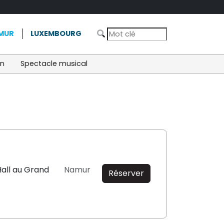
MUR
LUXEMBOURG
on
Spectacle musical
all au Grand
Namur
Réserver