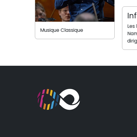
In
Les 
Musique Classique
Namu
diri