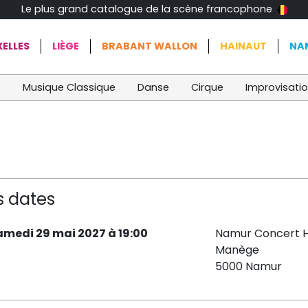
Le plus grand catalogue de la scène francophone
ELLES
LIÈGE
BRABANT WALLON
HAINAUT
NA
t
Musique Classique
Danse
Cirque
Improvisati
s dates
amedi 29 mai 2027 à 19:00
Namur Concert H
Manège
5000 Namur