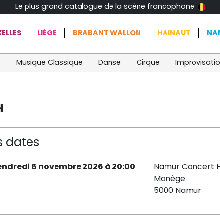
Le plus grand catalogue de la scène francophone
ELLES
LIÈGE
BRABANT WALLON
HAINAUT
NA
t
Musique Classique
Danse
Cirque
Improvisati
H
s dates
endredi 6 novembre 2026 à 20:00
Namur Concert H
Manège
5000 Namur