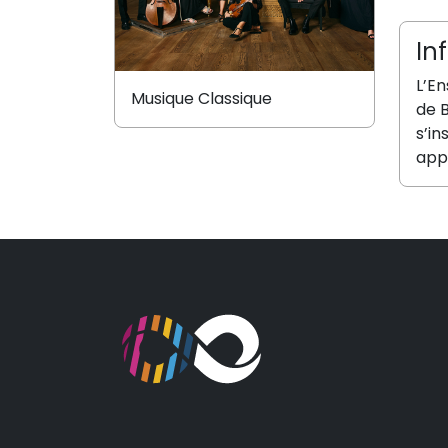
In
L’E
Musique Classique
de B
s’in
app