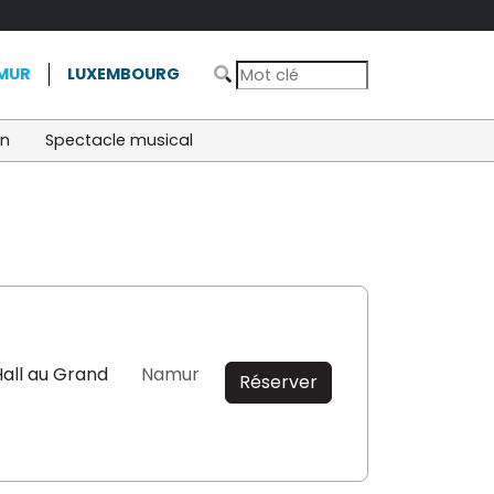
MUR
LUXEMBOURG
on
Spectacle musical
all au Grand
Namur
Réserver