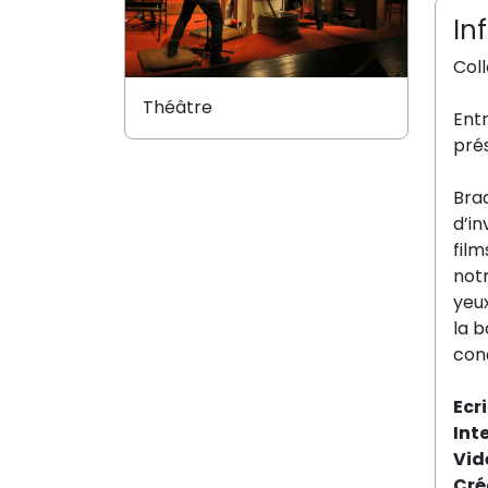
In
Coll
Théâtre
Entr
pré
Brad
d’in
fil
notr
yeux
la 
con
Ecr
Int
Vid
Cré