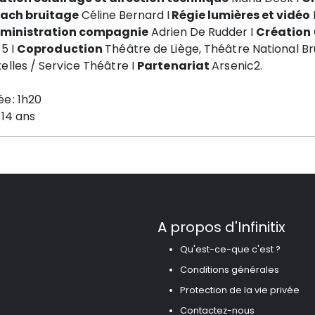
ach bruitage
Céline
Bernard I
Régie
lumière
s
et
vidéo
ministration compagnie
Adrien De
Rudder
I
Création
15
I
Coproduction
Théât
re de Liège, Théâtre National Br
elles / Service Théâtre I
P
artenariat
Arsenic2.
ée :
1h20
1
4
ans
A propos d'Infinitix
Qu'est-ce-que c'est ?
Conditions générales
Protection de la vie privée
Contactez-nous