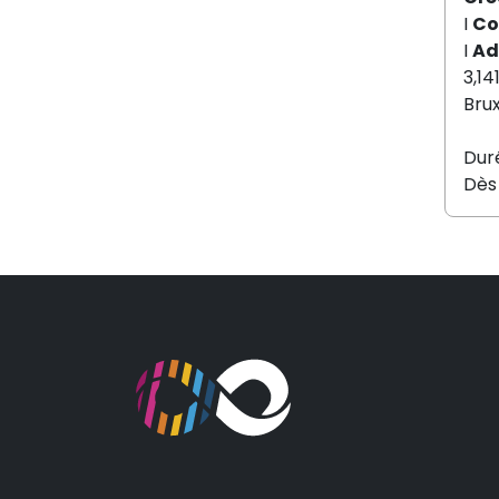
I
Co
I
Ad
3,14
Brux
Dur
Dès 