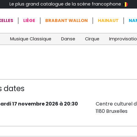
Le plus grand catalogue de la scène francophone
ELLES
LIÈGE
BRABANT WALLON
HAINAUT
NA
t
Musique Classique
Danse
Cirque
Improvisati
s dates
ardi 17 novembre 2026 à 20:30
Centre culturel d
1180 Bruxelles