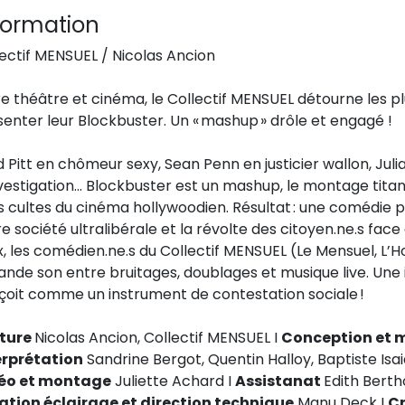
formation
ectif
MENSUEL
/ Nicolas
Ancion
e théâtre et cinéma, le Collectif MENSUEL détourne les p
senter leur
Blockbuster.
Un « mashup » drôle et engagé
!
 Pitt en chômeur sexy, Sean Penn en justicier wallon, Juli
vestigation…
Blockbuster
est un mashup,
le
montage
tita
ms
cultes du cinéma
h
ollywoodien.
Résultat : une comédie p
e société ultralibérale et la révolte
des
citoyen
.ne.
s
face
,
les
comédien
.ne.
s
du
Collectif
MENSUEL
(
Le Mensuel, L’H
bande son entre bruitages, doublages et musique
live
.
Une
çoit comme un instrument de contestation sociale !
iture
Nicolas
Ancion
,
Collectif MENSUEL I
Conception et m
erprétation
Sandrine
Bergot
,
Quentin
Halloy,
Baptiste
Isa
éo et montage
Juliette Achard
I
Assistanat
Edith Berth
ation éclairage et direction technique
Manu
Deck I
Cr