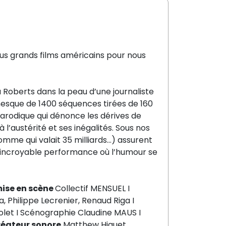
lus grands films américains pour nous
a Roberts dans la peau d’une journaliste
nesque
de 1400 séquences
tirées de 1
60
arodique qui dénonce les dérives de
 à
l’austérité et ses inégalités
.
Sous nos
omme qui valait 35 milliard
s…)
assurent
incroyable
performance où l’humour se
ise en scène
Collectif MENSUEL
I
ia
,
Philippe
Lecrenier
,
Renaud
Riga I
olet
I
Scénographie
Claudine MAUS
I
éateur sonore
Matthew
Higuet