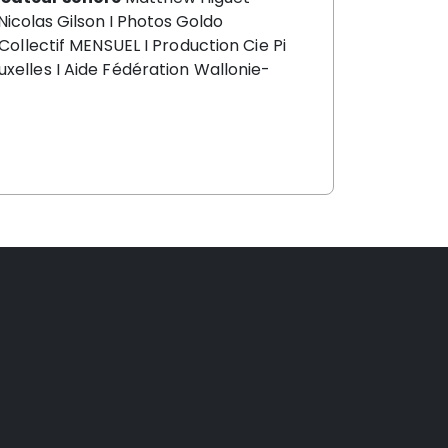
Nicolas Gilson I
Photos
G
oldo
Collectif
MENSUEL I
Production
Cie Pi
uxelles I
A
ide
Fédération Wallonie-