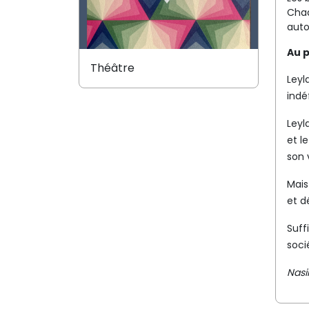
Chaq
auto
Au 
Théâtre
Leyl
indé
Leyl
et l
son 
Mais
et d
Suff
soci
Nasi