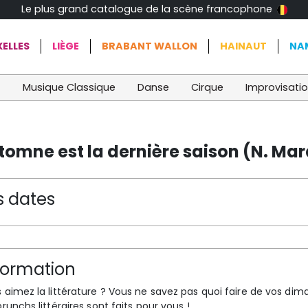
Le plus grand catalogue de la scène francophone
ELLES
LIÈGE
BRABANT WALLON
HAINAUT
NA
t
Musique Classique
Danse
Cirque
Improvisati
automne est la dernière saison (N. Ma
s dates
formation
 aimez la littérature ? Vous ne savez pas quoi faire de vos di
brunchs littéraires sont faits pour vous !