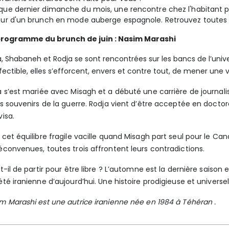
ue dernier dimanche du mois, une rencontre chez l'habitant po
ur d'un brunch en mode auberge espagnole. Retrouvez toutes 
programme du brunch de juin : Nasim Marashi
a, Shabaneh et Rodja se sont rencontrées sur les bancs de l’univ
fectible, elles s’efforcent, envers et contre tout, de mener une vi
a s’est mariée avec Misagh et a débuté une carrière de journali
es souvenirs de la guerre. Rodja vient d’être acceptée en doctor
visa.
 cet équilibre fragile vacille quand Misagh part seul pour le Ca
éconvenues, toutes trois affrontent leurs contradictions.
it-il de partir pour être libre ? L’automne est la dernière saison 
été iranienne d’aujourd’hui. Une histoire prodigieuse et universe
m Marashi est une autrice iranienne née en 1984 à Téhéran .