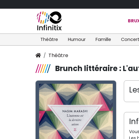
BRUX
Théâtre
Humour
Famille
Concer
Théâtre
Brunch littéraire : L'
Le
In
Vous
Les 