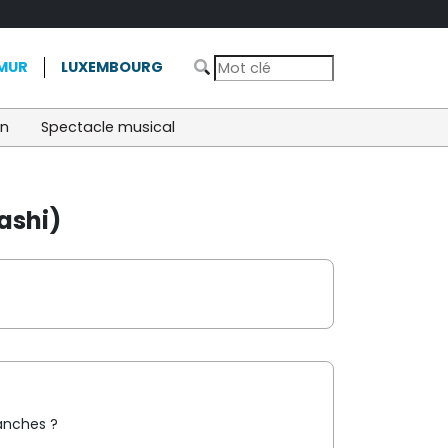
MUR
LUXEMBOURG
on
Spectacle musical
rashi)
manches ?