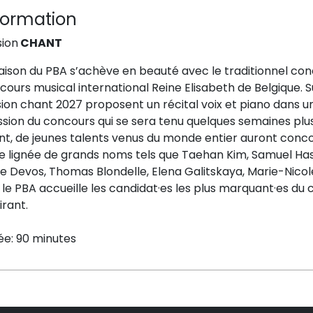
formation
sion
CHANT
aison du PBA s’achève en beauté avec le traditionnel conc
ours musical international Reine Elisabeth de Belgique. Su
ion chant 2027 proposent un récital voix et piano dans u
sion du concours qui se sera tenu quelques semaines plus 
nt, de jeunes talents venus du monde entier auront conco
he lignée de grands noms tels que Taehan Kim, Samuel Ha
e Devos, Thomas Blondelle, Elena Galitskaya, Marie-Nicol
, le PBA accueille les candidat·es les plus marquant·es d
irant.
ée: 90 minutes