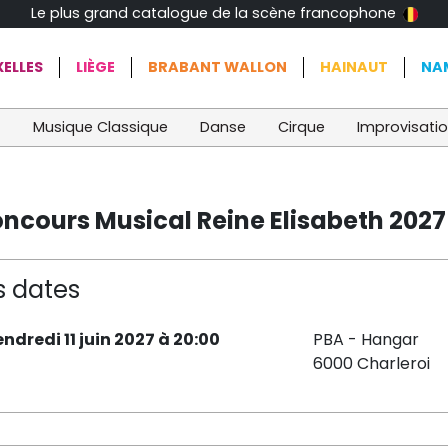
Le plus grand catalogue de la scène francophone
ELLES
LIÈGE
BRABANT WALLON
HAINAUT
NA
t
Musique Classique
Danse
Cirque
Improvisati
Concours Musical Reine Elisabeth 2027
s dates
endredi 11 juin 2027 à 20:00
PBA - Hangar
6000 Charleroi