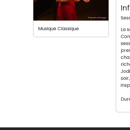
In
Ses
Musique Classique
La s
Conc
sess
pres
cha
ric
Jodi
soir
insp
Dur