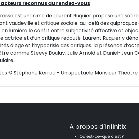
 acteurs reconnus au rendez-vous
presse est unanime de Laurent Ruquier propose une sati
nt vaudeville et critique sociale: au-delà des quiproquos
en lumière le conflit entre subjectivité affective et objec
e actrice et d’un critique redouté. Laurent Ruquier y dénon
lités d’ego et l’hypocrisie des critiques. la présence d’a
âtre comme Steevy Boulay, Julie Arnold et Daniel-Jean 
laire.
tos © Stéphane Kerrad - Un spectacle Monsieur Théâtre 
A propos d'Infinitix
Qu'est-ce-que c'est ?