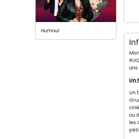
Humour
In
Mon
RUQU
ans 
Un 
Un t
Grum
ciné
ou d
les 
péti