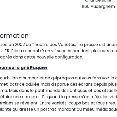
- Grande salle
1160 Auderghem
formation
tée en 2002 au Théâtre des Variétés, "La presse est unan
IER. Elle a rencontré un vif succès pendant plusieurs mo
après dans cette nouvelle configuration.
humour signé Ruquier
ourbillon d’humour et de quiproquos qui vous fera voir la c
et, actrice adulée mais disparue des écrans depuis plusi
ma. Mais dans le petit monde des critiques et des attaché
éfaire une carrière… Et quand la presse s’en mêle, les véri
amitiés se révèlent. Entre vanités, coups bas et fous rire
llante qui dresse un portrait mordant du milieu médiatiqu