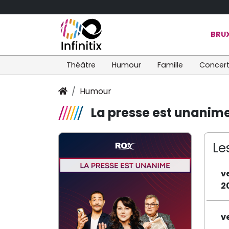
BRUX
Théâtre
Humour
Famille
Concer
Humour
La presse est unanim
Le
v
2
v