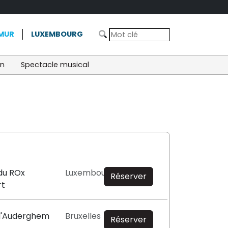
MUR
LUXEMBOURG
on
Spectacle musical
 du ROx
Luxembourg
Réserver
rt
 d'Auderghem
Bruxelles
Réserver