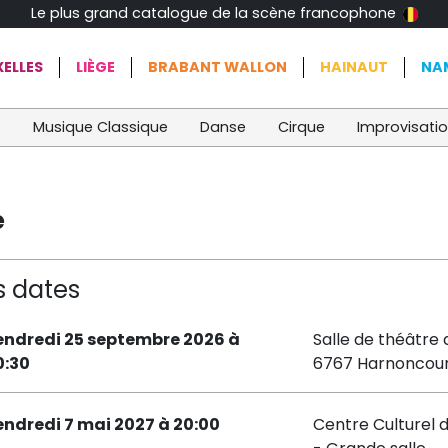
Le plus grand catalogue de la scène francophone
ELLES
LIÈGE
BRABANT WALLON
HAINAUT
NA
t
Musique Classique
Danse
Cirque
Improvisati
e
s dates
endredi 25 septembre 2026 à
Salle de théâtre
0:30
6767 Harnoncou
endredi 7 mai 2027 à 20:00
Centre Culturel