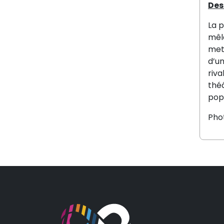
Des
La 
mêla
met 
d’un
riva
thé
popu
Pho