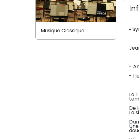
In
« S
Musique Classique
Jea
- A
- He
La 
temp
De l
La s
Dans
Une
dou