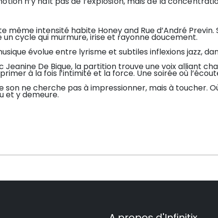
otion n’y naît pas de l’explosion, mais de la concentratio
te même intensité habite Honey and Rue d’André Previn. S
e un cycle qui murmure, irise et rayonne doucement.
usique évolue entre lyrisme et subtiles inflexions jazz, da
 Jeanine De Bique, la partition trouve une voix alliant ch
primer à la fois l’intimité et la force. Une soirée où l’éco
e son ne cherche pas à impressionner, mais à toucher. Où
u et y demeure.
A propos d'Infinitix