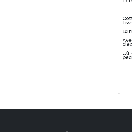
L’ém
Cet
tiss
La m
Avec
d’ex
Où l
pea