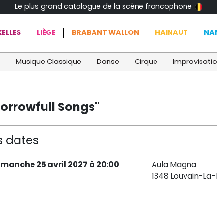
Le plus grand catalogue de la scène francophone
ELLES
LIÈGE
BRABANT WALLON
HAINAUT
NA
t
Musique Classique
Danse
Cirque
Improvisati
orrowfull Songs"
s dates
imanche 25 avril 2027 à 20:00
Aula Magna
1348 Louvain-La