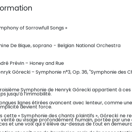
formation
ymphony of Sorrowfull Songs »
nine De Bique, soprano - Belgian National Orchestra
ndré Prévin – Honey and Rue
nryk Górecki – Symphonie n°3, Op. 36, "Symphonie des Cha
Troisième Symphonie de Henryk Górecki appartient à ces œ
s jusqu’à l’immobilité.
ongues lignes étirées avancent avec lenteur, comme une r
implicité devient force.
 cette « Symphonie des chants plaintifs », Górecki ne re
 vérité au visage profondément humain, portée par une o
ces et une voix qui s’élève au-dessus de tout en demeura