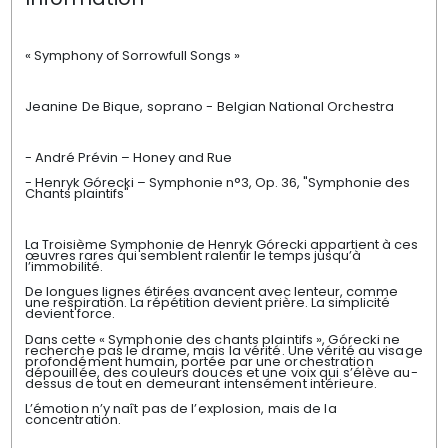
« Symphony of Sorrowfull Songs »
Jeanine De Bique, soprano - Belgian National Orchestra
- André Prévin – Honey and Rue
- Henryk Górecki – Symphonie n°3, Op. 36, "Symphonie des
Chants plaintifs"
La Troisième Symphonie de Henryk Górecki appartient à ces
œuvres rares qui semblent ralentir le temps jusqu’à
l’immobilité.
De longues lignes étirées avancent avec lenteur, comme
une respiration. La répétition devient prière. La simplicité
devient force.
Dans cette « Symphonie des chants plaintifs », Górecki ne
recherche pas le drame, mais la vérité. Une vérité au visage
profondément humain, portée par une orchestration
dépouillée, des couleurs douces et une voix qui s’élève au-
dessus de tout en demeurant intensément intérieure.
L’émotion n’y naît pas de l’explosion, mais de la
concentration.