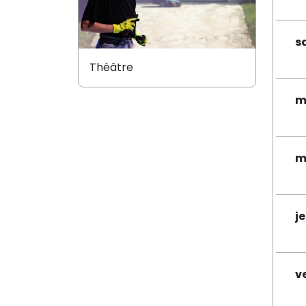
s
Théâtre
m
m
j
v