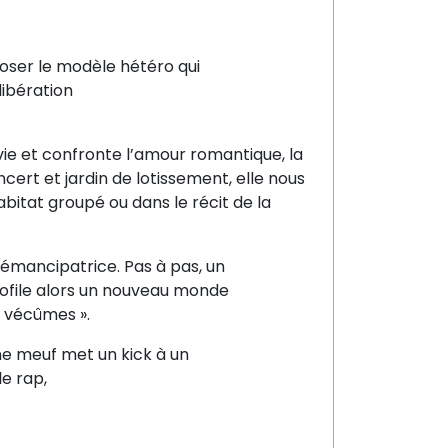
loser le modèle hétéro qui
libération
 vie et confronte l’amour romantique, la
ncert et jardin de lotissement, elle nous
itat groupé ou dans le récit de la
e émancipatrice. Pas à pas, un
rofile alors un nouveau monde
s vécûmes ».
ne meuf met un kick à un
le rap,