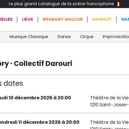
Le plus grand catalogue de la scène francophone
ELLES
LIÈGE
BRABANT WALLON
HAINAUT
NA
t
Musique Classique
Danse
Cirque
Improvisati
y · Collectif Darouri
s dates
eudi 10 décembre 2026 à 20:00
Théâtre de la Vie
1210 Saint-Joss
endredi 11 décembre 2026 à 20:00
Théâtre de la Vie