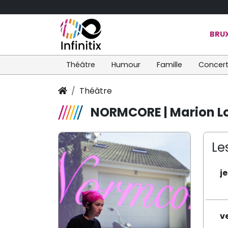
BRUX
Théâtre
Humour
Famille
Concer
Théâtre
NORMCORE | Marion Lor
Le
j
v