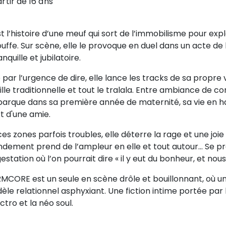
rtir de 16 ans
t l’histoire d’une meuf qui sort de l’immobilisme pour exp
ouffe. Sur scène, elle le provoque en duel dans un acte de 
anquille et jubilatoire.
par l’urgence de dire, elle lance les tracks de sa propre
lle traditionnelle et tout le tralala. Entre ambiance de co
arque dans sa première année de maternité, sa vie en hab
t d'une amie.
es zones parfois troubles, elle déterre la rage et une joi
dement prend de l’ampleur en elle et tout autour... Se p
estation où l’on pourrait dire « il y eut du bonheur, et nou
MCORE est un seule en scène drôle et bouillonnant, où u
le relationnel asphyxiant. Une fiction intime portée par 
ectro et la néo soul.