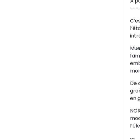
À pa
---
C’es
l’ét
intr
Mue 
fami
emb
mor
De c
gron
en g
NOR
modè
l’él
---