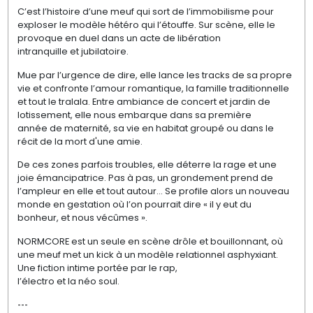
C’est l’histoire d’une meuf qui sort de l’immobilisme pour
exploser le modèle hétéro qui l’étouffe. Sur scène, elle le
provoque en duel dans un acte de libération
intranquille et jubilatoire.
Mue par l’urgence de dire, elle lance les tracks de sa propre
vie et confronte l’amour romantique, la famille traditionnelle
et tout le tralala. Entre ambiance de concert et jardin de
lotissement, elle nous embarque dans sa première
année de maternité, sa vie en habitat groupé ou dans le
récit de la mort d'une amie.
De ces zones parfois troubles, elle déterre la rage et une
joie émancipatrice. Pas à pas, un grondement prend de
l’ampleur en elle et tout autour... Se profile alors un nouveau
monde en gestation où l’on pourrait dire « il y eut du
bonheur, et nous vécûmes ».
NORMCORE est un seule en scène drôle et bouillonnant, où
une meuf met un kick à un modèle relationnel asphyxiant.
Une fiction intime portée par le rap,
l’électro et la néo soul.
---