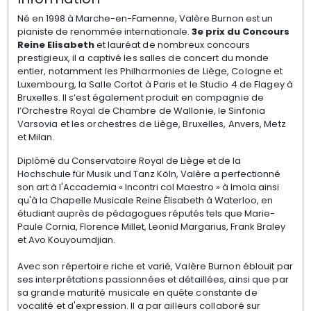
Né en 1998 à Marche-en-Famenne, Valère Burnon est un
pianiste de renommée internationale.
3e prix du Concours
Reine Elisabeth
et l
auréat de nombreux concours
prestigieux, il a captivé les salles de concert du monde
entier, notamment les Philharmonies de Liège, Cologne et
Luxembourg, la Salle Cortot à Paris et le Studio 4 de Flagey à
Bruxelles. Il s’est également produit en compagnie de
l’Orchestre Royal de Chambre de Wallonie, le Sinfonia
Varsovia et les orchestres de Liège, Bruxelles, Anvers, Metz
et Milan.
Diplômé du Conservatoire Royal de Liège et de la
Hochschule für Musik und Tanz Köln, Valère a perfectionné
son art à l'Accademia « Incontri col Maestro » à Imola ainsi
qu'à la Chapelle Musicale Reine Élisabeth à Waterloo, en
étudiant auprès de pédagogues réputés tels que Marie-
Paule Cornia, Florence Millet, Leonid Margarius, Frank Braley
et Avo Kouyoumdjian.
Avec son répertoire riche et varié, Valère Burnon éblouit par
ses interprétations passionnées et détaillées, ainsi que par
sa grande maturité musicale en quête constante de
vocalité et d'expression. Il a par ailleurs collaboré sur