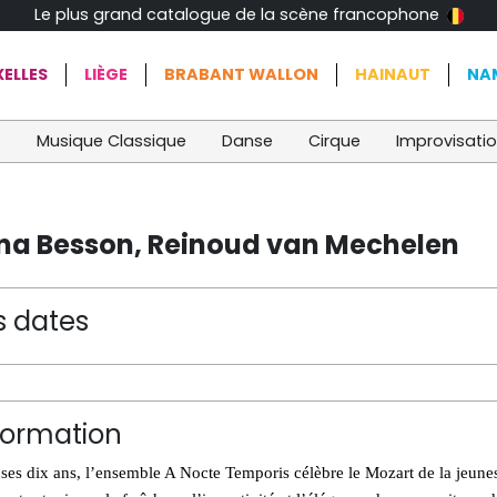
Le plus grand catalogue de la scène francophone
ELLES
LIÈGE
BRABANT WALLON
HAINAUT
NA
t
Musique Classique
Danse
Cirque
Improvisati
na Besson, Reinoud van Mechelen
s dates
formation
 ses dix ans, l’ensemble A Nocte Temporis célèbre le Mozart de la jeu