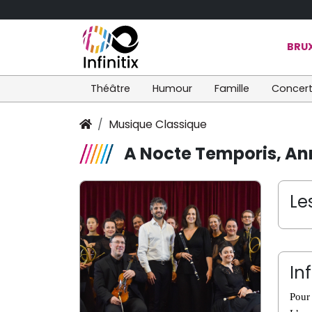
BRUX
Théâtre
Humour
Famille
Concer
Musique Classique
A Nocte Temporis, An
Le
In
Pour