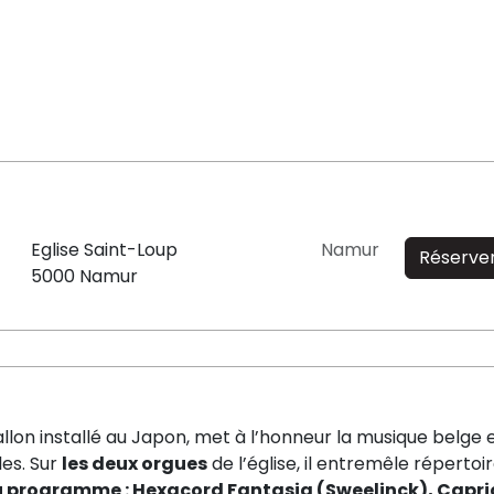
Eglise Saint-Loup
Namur
Réserve
5000 Namur
allon installé au Japon, met à l’honneur la musique belge 
es. Sur
les deux orgues
de l’église, il entremêle répertoi
 programme : Hexacord Fantasia (Sweelinck), Capri