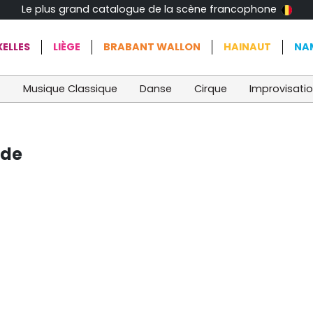
Le plus grand catalogue de la scène francophone
ELLES
LIÈGE
BRABANT WALLON
HAINAUT
NA
t
Musique Classique
Danse
Cirque
Improvisati
nde