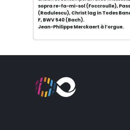
sopra re-fa-mi-sol (Foccroulle), Pas
(Radulescu), Christ lag in Todes Ban
F, BWV 540 (Bach).
Jean-Philippe Merckaert
à l’orgue.