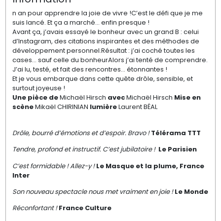
n an pour apprendre la joie de vivre !C’est le défi que je me
suis lancé. Et ça a marché… enfin presque !
Avant ça, j’avais essayé le bonheur avec un grand B : celui
d’Instagram, des citations inspirantes et des méthodes de
développement personnel.Résultat : j’ai coché toutes les
cases… sauf celle du bonheurAlors j’ai tenté de comprendre.
J’ai lu, testé, et fait des rencontres… étonnantes !
Et je vous embarque dans cette quête drôle, sensible, et
surtout joyeuse !
Une pièce de
Michaël Hirsch
avec
Michaël Hirsch
Mise en
scène
Mikaël CHIRINIAN
lumière
Laurent BÉAL
Drôle, bourré d’émotions et d’espoir. Bravo !
Télérama TTT
Tendre, profond et instructif. C’est jubilatoire !
Le Parisien
C’est formidable ! Allez-y !
Le Masque et la plume, France
Inter
Son nouveau spectacle nous met vraiment en joie !
Le Monde
Réconfortant !
France Culture