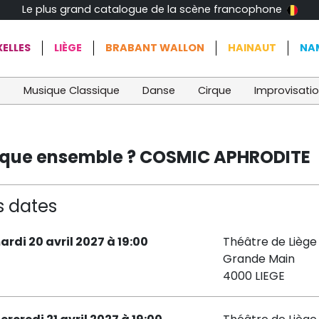
Le plus grand catalogue de la scène francophone
ELLES
LIÈGE
BRABANT WALLON
HAINAUT
NA
t
Musique Classique
Danse
Cirque
Improvisati
rique ensemble ? COSMIC APHRODITE
s dates
ardi 20 avril 2027 à 19:00
Théâtre de Liège 
Grande Main
4000 LIEGE