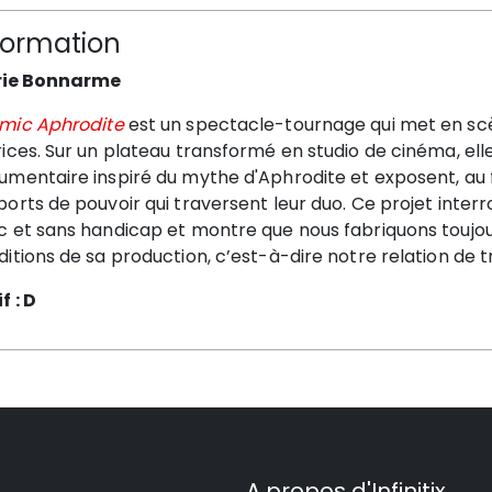
formation
ie Bonnarme
mic Aphrodite
est un spectacle-tournage qui met en scè
ices. Sur un plateau transformé en studio de cinéma, ell
mentaire inspiré du mythe d'Aphrodite et exposent, au fi
orts de pouvoir qui traversent leur duo. Ce projet inter
 et sans handicap et montre que nous fabriquons toujours
itions de sa production, c’est-à-dire notre relation de tr
f : D
A propos d'Infinitix