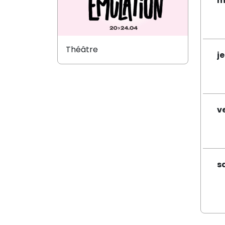
m
Théâtre
je
v
s