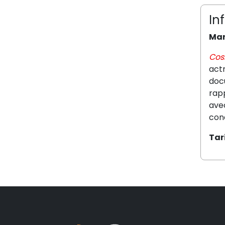
In
Mar
Cos
actr
docu
rapp
avec
cond
Tari