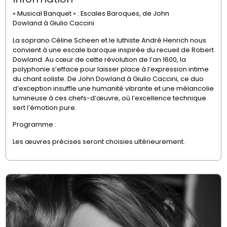
« Musical Banquet » : Escales Baroques, de
John
Dowland
à
Giulio Caccini
La soprano
Céline Scheen
et le luthiste
André Henrich
nous
convient à une escale baroque inspirée du recueil de
Robert
Dowland
. Au cœur de cette révolution de l’an 1600, la
polyphonie s’efface pour laisser place à l’expression intime
du chant soliste. De
John Dowland
à
Giulio Caccini
, ce duo
d’exception insuffle une humanité vibrante et une mélancolie
lumineuse à ces chefs-d’œuvre, où l’excellence technique
sert l’émotion pure.
Programme :
Les œuvres précises seront choisies ultérieurement.