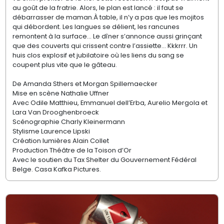
au goût de la fratrie. Alors, le plan est lancé : il faut se
débarrasser de maman.À table, il n’y a pas que les mojitos
qui débordent. Les langues se délient, les rancunes
remontent à la surface… Le dîner s’annonce aussi grinçant
que des couverts qui crissent contre l’assiette… Kkkrrr. Un
huis clos explosif et jubilatoire où les liens du sang se
coupent plus vite que le gâteau.
De Amanda Sthers et Morgan Spillemaecker
Mise en scène Nathalie Uffner
Avec Odile Matthieu, Emmanuel dell’Erba, Aurelio Mergola et
Lara
Van Drooghenbroeck
Scénographie Charly Kleinermann
Stylisme Laurence Lipski
Création lumières Alain Collet
Production Théâtre de la Toison d’Or
Avec le soutien du Tax Shelter du Gouvernement Fédéral
Belge. Casa Kafka Pictures.