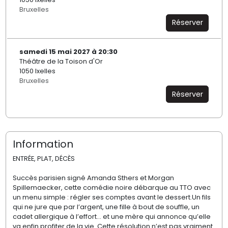
Bruxelles
Réserver
samedi 15 mai 2027 à 20:30
Théâtre de la Toison d'Or
1050 Ixelles
Bruxelles
Réserver
Information
ENTRÉE, PLAT, DÉCÈS
Succès parisien signé Amanda Sthers et Morgan
Spillemaecker, cette comédie noire débarque au TTO avec
un menu simple : régler ses comptes avant le dessert.Un fils
qui ne jure que par l’argent, une fille à bout de souffle, un
cadet allergique à l’effort… et une mère qui annonce qu’elle
va enfin profiter de la vie. Cette résolution n’est pas vraiment