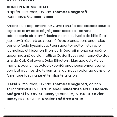
CONFÉRENCE MUSICALE
d’après Little Rock, 1957 de
Thomas Snégaroff
DURÉE
1H05
ÂGE
dès 12 ans
Arkansas, 4 septembre 1957, une rentrée des classes sous le
signe de la fin de la ségrégation scolaire. Les neuf
adolescents afro-américains inscrits au lycée de Little Rock,
jusque-là réservé aux seuls élèves blancs, sont encerclés
par une foule hystérique. Pour raconter cette histoire, le
journaliste et historien Thomas Snégaroff monte sur scène
accompagné du clarinettiste Xavier Bussy qui interprète des
airs de Cab Calloway, Duke Ellington... Musique et texte se
marient pour un spectacle-conférence passionnant sur un
combat pour les droits humains, qui nous replonge dans une
Amérique fascinante et terrifiante à la fois.
D’APRÈS Little Rock, 1957 de
Thomas Snégaroff
, édition
Tallandier
MISE EN SCÈNE
Michel Belletante
AVEC
Thomas
Snégaroff
&
Xavier Bussy
(clarinette)
MUSIQUE
Xavier
Bussy
PRODUCTION
Atelier Théâtre Actuel