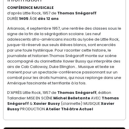
CONFÉRENCE MUSICALE
d’après Little Rock, 1957 de
Thomas Snégaroff
DURÉE
1H05
ÂGE
dès 12 ans
Arkansas, 4 septembre 1957, une rentrée des classes sous le
signe de la fin de la ségrégation scolaire. Les neuf
adolescents afro-américains inscrits au lycée de Little Rock,
jusque-là réservé aux seuls élèves blancs, sont encerclés
par une foule hystérique. Pour raconter cette histoire, le
journaliste et historien Thomas Snégaroff monte sur scène
accompagné du clarinettiste Xavier Bussy qui interprète des
airs de Cab Calloway, Duke Ellington... Musique et texte se
marient pour un spectacle-conférence passionnant sur un
combat pour les droits humains, qui nous replonge dans une
Amérique fascinante et terrifiante à la fois.
D’APRÈS Little Rock, 1957 de
Thomas Snégaroff
, édition
Tallandier
MISE EN SCÈNE
Michel Belletante
AVEC
Thomas
Snégaroff
&
Xavier Bussy
(clarinette)
MUSIQUE
Xavier
Bussy
PRODUCTION
Atelier Théâtre Actuel