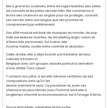
Elle a grandi en coulisses, entre les loges feutrées des salles
de concerts et les pistes de bals folks. Elle commence à
écrire des chansons en anglais pour se protéger, cachant
ses secrets dans une langue que ses proches ne
comprennent pas entièrement.
Son ADN musical est tissé de musiques du monde, de pop
indé aux textures vivantes, de storytelling anglo-saxon et
d'élans très personnels. Sur scène, elle
incarne, habite, oscille entre contrôle et abandon.
Cette année, elle a déjà écumé une trentaine de lieux
culturels à travers la
Belgique avec son groupe, laissant partout la sensation
d'une artiste "hors cases".
Y compris son père, à qui elle adresse certaines de ses
compositions sans qu'il n'en
devine vraiment le sens. Ce paradoxe-là, jouer ses
chansons les plus intimes avec l'homme dont elle a
longtemps cherché la reconnaissance, est à l'image d'Alma
:
douce et frontale, vulnérable et farouche.