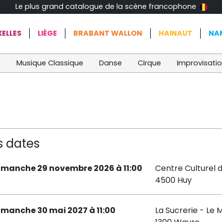
Le plus grand catalogue de la scène francophone
ELLES
LIÈGE
BRABANT WALLON
HAINAUT
NA
t
Musique Classique
Danse
Cirque
Improvisati
s dates
imanche 29 novembre 2026 à 11:00
Centre Culturel 
4500 Huy
imanche 30 mai 2027 à 11:00
La Sucrerie - Le 