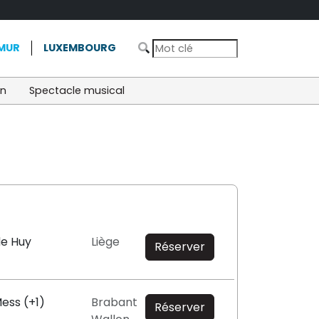
MUR
LUXEMBOURG
on
Spectacle musical
de Huy
Liège
Réserver
Mess (+1)
Brabant
Réserver