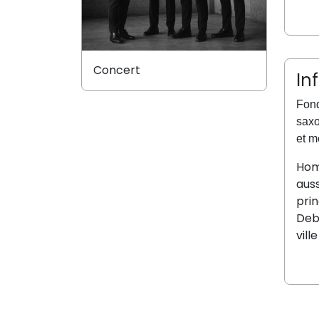
Concert
In
Fond
saxo
et m
Hom
auss
pri
Deb
vill