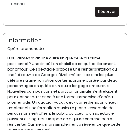
Hainaut
Réserver
Information
Opéra promenade
Et si
Carmen
avait une autre fin que ce
lle du
crime
passionnel ? Une fin où l’on choisit de se quitter librement,
par amour. Ce spectacle propose une r
éinterprétation
du
chef-d’œuvre de Georges Bizet, mêlant ses airs les plus
célèbres à une narration contemporaine portée par deux
personnages en quête d’un autre langage
amoureux
.
N
ouvelles compositions
et partition originale
s’entrelacent
pour donner naissance à
une forme immersive d’opéra
promenade. Un quatuor vocal, deux comédiens, un chœur
amateur et une formation musicale piano-ensemble de
percussions entraînent le public au cœur d’un spectacle
puissant et singulier. Un spectacle qui ne cherche pas à
réinventer
Carmen
, mais simplement à
révéler
ce que cette
œuvre nous disait déjà.