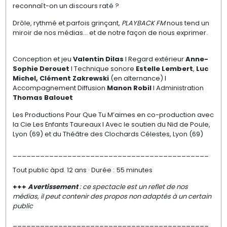
reconnaît-on un discours raté ?
Drôle, rythmé et parfois grinçant,
PLAYBACK FM
nous tend un
miroir de nos médias… et de notre façon de nous exprimer.
Conception et jeu
Valentin Dilas
I Regard extérieur
Anne-
Sophie Derouet
I Technique sonore
Estelle Lembert
,
Luc
Michel,
Clément Zakrewski
(en alternance) I
Accompagnement Diffusion
Manon Robil
I Administration
Thomas Balouet
Les Productions Pour Que Tu M’aimes en co-production avec
la Cie Les Enfants Taureaux I Avec le soutien du Nid de Poule,
Lyon (69) et du Théâtre des Clochards Célestes, Lyon (69)
___________________________________________
Tout public àpd. 12 ans ·
Durée : 55 minutes
+++
Avertissement
: ce spectacle est un reflet de nos
médias, il peut contenir des propos non adaptés à un certain
public
___________________________________________