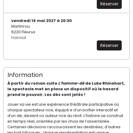
Réserver
vendredi 14 mai 2027 à 20:30
Martinrou
6220 Fleurus
Hainaut
Réserver
Information
À partir du roman culte
L’homme-dé
de Luke Rhinehart,
le spectacle met en place un dispositif où le hasard
prend le pouvoir. Les dés sont jetés !
Jouer sa vie est une expérience théâtrale participative où
chaque spectateur·rice, équipé·e d’un boîtier interactif et
d’un dé, devient co auteur·rice du récit. L’histoire se construit
en temps réel, orientée par les choix de l’assemblée.
Certaines décisions raccourcissent les destinées, d’autres
les font bifurquer : chaque représentation est unique.