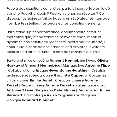
Face à des situations concrètes, parfois inconfortables, le dé
tranche. Faut-il lui obéir ? Peut-on tricher, se révolter ? Ce
dispositif vertigineux fait du hasard un révélateur et interroge
nos libertés réelles, nos peurs et nos conditionnements.
Entre stand-up et performance, documentaire et thriller
métaphysique, le spectacle se réinvente chaque soir et
dynamite nos certitudes. Manifeste joyeux pour la liberté, il
nous invite à sortir de nos carcans et à explorer l’excitante
possibilité d’être un autre… d’être des dizaines d’autres.
Ecriture et mise en scène
Vincent Hennebicq
| Avec
Olivia
Harkay
et
Vincent Hennebicq
| Musique Live
Antoine Flipo
| Collaboration artistique
Gwendoline Gauthier
| Création
technique et scénographie
Giacinto Caponio
| Costumes,
univers visuel
Emilie Jonet
| Création lumière
Aurélie
Perret
| Régie lumière
Aurélie Perret
en alternance avec
Antoine Steier
| Régie son
Célia Naver
| Régie vidéo
Julien
Bernard
| Dramaturgie
Akiko Tagawashi
| Stagiaire
Monique
Edouard Dionnet