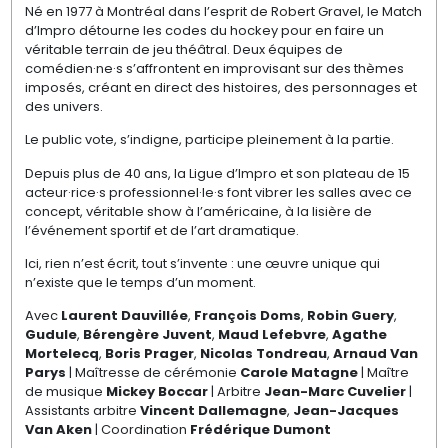
Né en 1977 à Montréal dans l’esprit de Robert Gravel, le Match
d’Impro détourne les codes du hockey pour en faire un
véritable terrain de jeu théâtral. Deux équipes de
comédien·ne·s s’affrontent en improvisant sur des thèmes
imposés, créant en direct des histoires, des personnages et
des univers.
Le public vote, s’indigne, participe pleinement à la partie.
Depuis plus de 40 ans, la Ligue d’Impro et son plateau de 15
acteur·rice·s professionnel·le·s font vibrer les salles avec ce
concept, véritable show à l’américaine, à la lisière de
l’événement sportif et de l’art dramatique.
Ici, rien n’est écrit, tout s’invente : une œuvre unique qui
n’existe que le temps d’un moment.
Avec
Laurent Dauvillée
,
François Doms
,
Robin Guery
,
Gudule
,
Bérengère Juvent
,
Maud Lefebvre
,
Agathe
Mortelecq
,
Boris Prager
,
Nicolas Tondreau
,
Arnaud Van
Parys
| Maîtresse de cérémonie
Carole Matagne
| Maître
de musique
Mickey Boccar
| Arbitre
Jean-Marc Cuvelier
|
Assistants arbitre
Vincent Dallemagne
,
Jean-Jacques
Van Aken
| Coordination
Frédérique Dumont