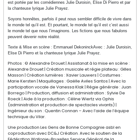
est portée par les comédiennes Julie Duroisin, Elise Di Pierro et par
la chanteuse lyrique Julie Prayez.
Soyons honnêtes, parfois il peut nous sembler difficile de vivre dans
le monde tel qu’il est. Et pourtant, le monde tel qu’il est c’est aussi
le monde tel que nous l’imaginons. Les fictions que nous fabulons
peuvent devenir notre réalité.
Texte & Mise en scène : Emmanuel DekoninckAvec : Julie Duroisin,
Elise Di Pierro et la chanteuse lyrique Julie Prayez.
Photos : © Alexandre Drouet | Assistanat à la mise en scène :
Alexandre Drouet | Création musicale et régie plateau : Gilles
Masson | Création lumières : Xavier Lauwers | Costumes :
Marie Kersten | Maquillages : Gaëlle Aviles Santos | Avec la
participation vocale de Vanessa Klak | Régie générale : Juan
Borrego | Production, diffusion et administration : Sylvie De
Roeck | Aide à la production : Céline Wiertz via Ophis
(administration et production de spectacles vivants) |
Ingénieur du son : Quentin Connan – Avec l’aide de l’équipe
technique du Vilar.
Une production Les Gens de Bonne Compagnie asbl en
coproduction avec DC&J Création. Avec le soutien de la
Fédération Wallonie-Bruxelles Service Général de la